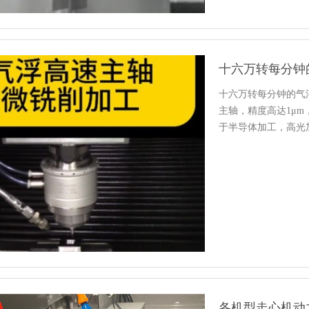
十六万转每分钟
十六万转每分钟的气
主轴，精度高达1μ
于半导体加工，高光
高精度…
各机型走心机动力