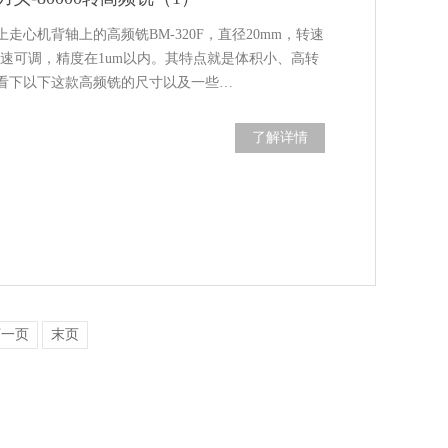
走心机背轴上的高频铣BM-320F，直径20mm，转速
n，转速可调，精度在1um以内。其特点就是体积小、高转
看下以下这款高频铣的尺寸以及一些…
了解详情
下一页
末页