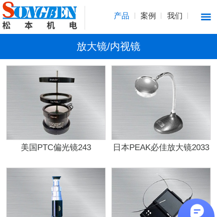
产品
案例
我们
放大镜/内视镜
美国PTC偏光镜243
日本PEAK必佳放大镜2033