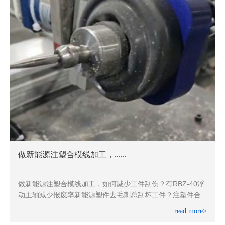
加工，......
同样铣槽加工，别人
加工，如何减少工件刮伤？有RBZ-40浮
同样铣槽加工，别人
新能源塑件去毛刺总刮坏工件？注塑件合
适配各类铣槽加工
轴震动大，......
read more>