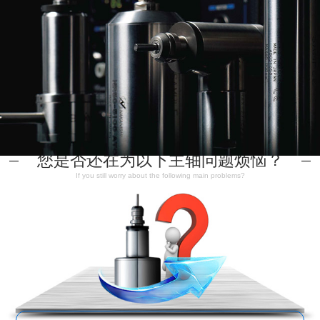
您是否还在为以下主轴问题烦恼？
If you still worry about the following main problems?