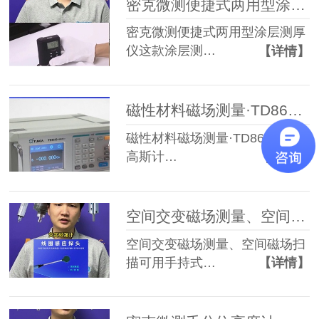
密克微测便捷式两用型涂层测厚仪
密克微测便捷式两用型涂层测厚
仪这款涂层测…
【详情】
磁性材料磁场测量·TD8650台式高斯计
磁性材料磁场测量·TD8650台式
高斯计…
【详情】
空间交变磁场测量、空间磁场扫描可用手持式交变磁强计测量
空间交变磁场测量、空间磁场扫
描可用手持式…
【详情】