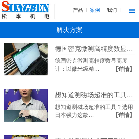
产品
案例
我们
解决方案
德国密克微测高精度数显高度计：以微米级精度测量
德国密克微测高精度数显高度
计：以微米级精…
【详情】
想知道测磁场超准的工具？选用日本强力这款TM-901EXP高斯计吧！
想知道测磁场超准的工具？选用
日本强力这款…
【详情】