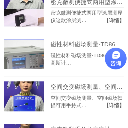
密克微测便捷式两用型涂层测厚仪
密克微测便捷式两用型涂层测厚
仪这款涂层测…
【详情】
磁性材料磁场测量·TD8650台式高斯计
磁性材料磁场测量·TD8650台式
高斯计…
【详情】
空间交变磁场测量、空间磁场扫描可用手持式交变磁强计测量
空间交变磁场测量、空间磁场扫
描可用手持式…
【详情】