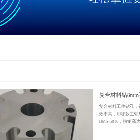
复合材料钻8m
复合材料工件钻孔，钻
效率高，用哪款主轴
BMS-5010，扭矩高达