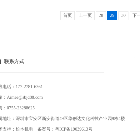
首页
上一页
28
29
30
下
联系方式
电话：177-2781-6361
：Aimee@sbjd88.com
：0755-23288625
司地址：深圳市宝安区新安街道49区华创达文化科技产业园9栋4楼
术支持：
松本机电
备案号：
粤ICP备19039613号