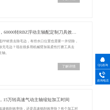
PP材质去除毛边，60000转RBZ浮动主轴配定制刀具效果好
盖PP材质去除毛边，有些水口位置也需要一并切除，
除无毛边？现在很多用机械臂加装柔性打磨工具去
主轴。
QQ咨询
了解详情
咨询电话
，15万转高速气动主轴缩短加工时间
低速铣削效率快，还是高速铣削效率快？有个加工对