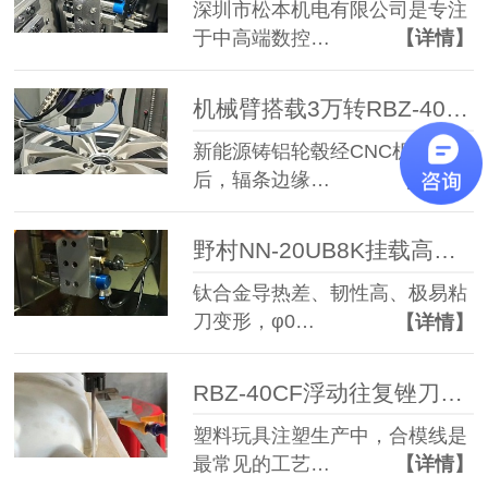
深圳市松本机电有限公司是专注
于中高端数控…
【详情】
机械臂搭载3万转RBZ-40浮动主轴，破解新能源轮毂自动化去毛刺难题
新能源铸铝轮毂经CNC机加工
后，辐条边缘…
【详情】
野村NN-20UB8K挂载高频铣攻克钛合金φ0.6mm微孔加工难题
钛合金导热差、韧性高、极易粘
刀变形，φ0…
【详情】
RBZ-40CF浮动往复锉刀：塑料玩具合模线高效去除高性价比方案
塑料玩具注塑生产中，合模线是
最常见的工艺…
【详情】