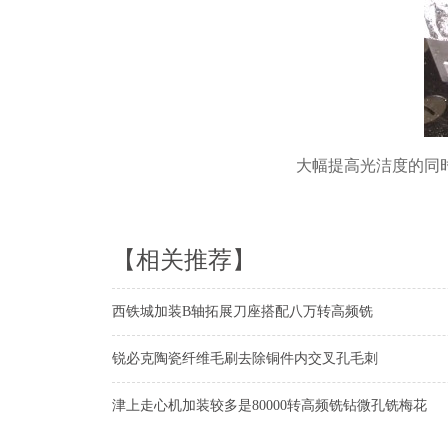
大幅提高光洁度的同
【相关推荐】
西铁城加装B轴拓展刀座搭配八万转高频铣
锐必克陶瓷纤维毛刷去除铜件内交叉孔毛刺
津上走心机加装较多是80000转高频铣钻微孔铣梅花