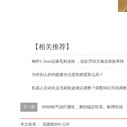
【相关推荐】
钢件1-2mm边缘毛刺去除 ，这款浮动主轴去除效率快
为何别人的内圆磨光洁度和精度那么高？
机器人自动化去毛刺轨迹难以调整？搭配RBZ浮动调
下一条
30000转气动打磨机，磨削稳定性高、耐用性强
本文标签：
高频铣BM-320F