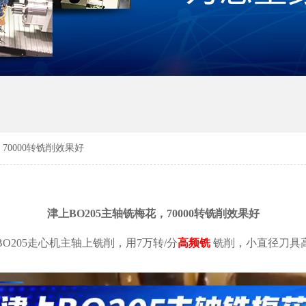
70000转铣削效果好
津上BO205主轴铣梅花，70000转铣削效果好
O205走心机主轴上铣削，用7万转/分
高频铣
铣削，小直径刀具