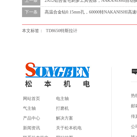
上一条
2A12铝合金毛刺多工具去除，NAKANISHI自
下一条
高温合金钻0.15mm孔，60000转NAKANISHI
本文标签：
TD8650特斯拉计
热线
网站首页
电主轴
邮箱
气主轴
打磨机
传真
产品中心
解决方案
公
新闻资讯
关于松本机电