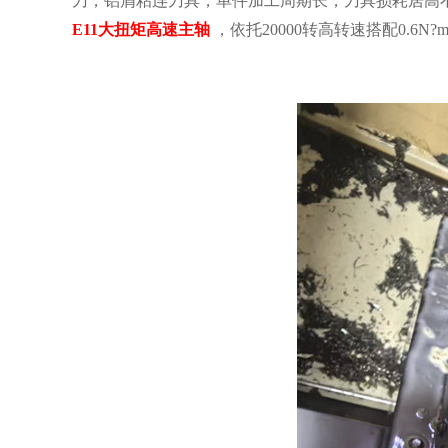
刀，铝屑粘连刀具，单件加工周期长，刀具损耗居高
E11大扭矩高速主轴
，依托20000转高转速搭配0.6