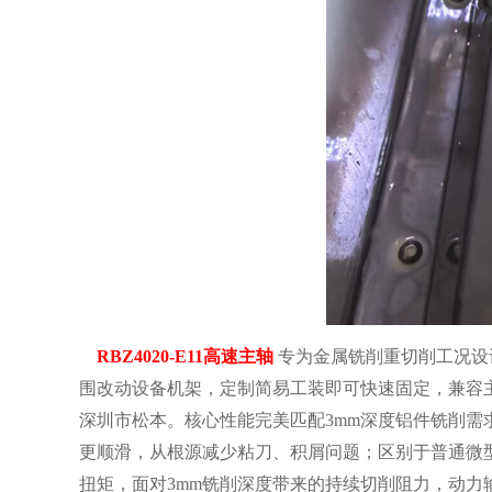
RBZ4020-E11高速主轴
专为金属铣削重切削工况设
围改动设备机架，定制简易工装即可快速固定，兼容
深圳市松本。核心性能完美匹配3mm深度铝件铣削需求：
更顺滑，从根源减少粘刀、积屑问题；区别于普通微型高
扭矩，面对3mm铣削深度带来的持续切削阻力，动力