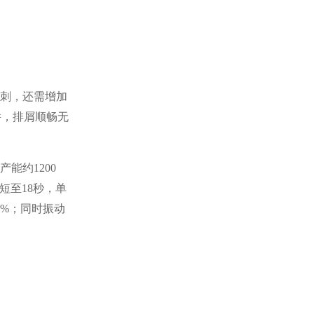
刺，还需增加
工件，排屑顺畅无
能约1200
短至18秒，单
0%；同时振动