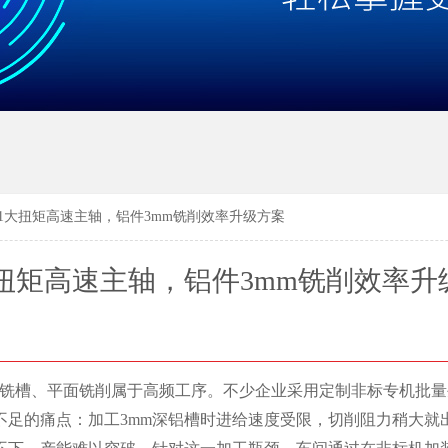
-E11大扭矩高速主轴，铝件3mm铣削效率升级方案
11大扭矩高速主轴，铝件3mm铣削效率
度铣槽、平面铣削属于高频工序。不少企业采用定制非标专机批量
不足的痛点：加工3mm深铝槽时进给速度受限，切削阻力稍大就