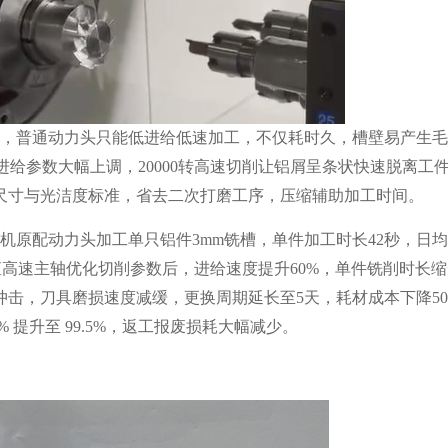
，普通动力头只能低进给低速加工，不仅耗时久，槽壁易产生毛
矩支撑进给参数大幅上调，20000转高速切削让铝屑呈条状快速脱离
尺寸与光洁度标准，省去二次打磨工序，压缩辅助加工时间。
配动力头加工单只铝件3mm铣槽，单件加工时长42秒，日均产
大扭矩高速主轴优化切削参数后，进给速度提升60%，单件铣削时长缩
冲击，刀具磨损速度减缓，更换周期延长至5天，耗材成本下降5
 提升至 99.5%，返工报废损耗大幅减少。