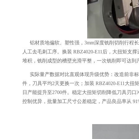
铝材质地偏软、塑性强，3mm深度铣削切削行程长
人工去毛刺工序。换装 RBZ4020-E11后，大扭
堆积，铣削成型的槽壁光滑平整，一次铣削即可达到
实际量产数据对比直观体现升级优势：改造前非标机原
件，刀具平均2天更换一次；加装 RBZ4020-E11
日产能提升至2700件。稳定大扭矩切削降低刀具刃口
控制优异，批量加工尺寸公差稳定，产品良品率从 91%