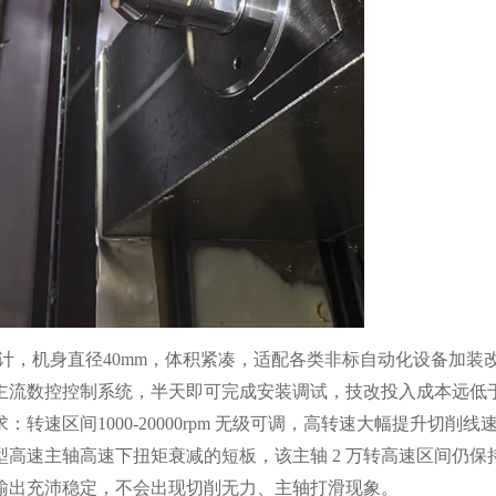
计，机身直径40mm，体积紧凑，适配各类非标自动化设备加装
主流数控控制系统，半天即可完成安装调试，技改投入成本远低
转速区间1000-20000rpm 无级可调，高转速大幅提升切削
速主轴高速下扭矩衰减的短板，该主轴 2 万转高速区间仍保持0
输出充沛稳定，不会出现切削无力、主轴打滑现象。