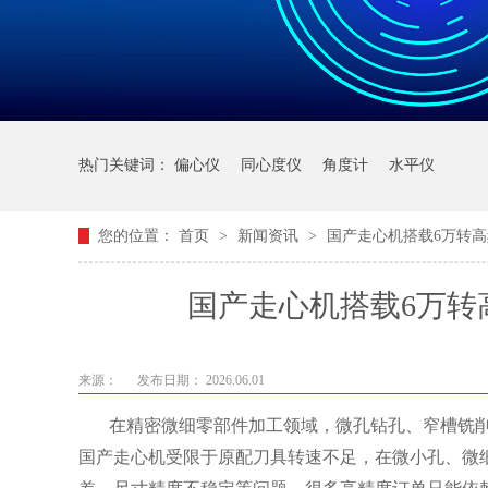
热门关键词：
偏心仪
同心度仪
角度计
水平仪
您的位置：
首页
>
新闻资讯
>
国产走心机搭载6万转高
国产走心机搭载6万转
来源：
发布日期： 2026.06.01
在精密微细零部件加工领域，微孔钻孔、窄槽铣削
国产走心机受限于原配刀具转速不足，在微小孔、微