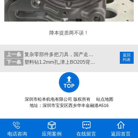
降本提质两不误！
上一条
复杂零部件多把刀具，国产走心机加装一拖四高频铣节约成本
返回
列表
下一条
塑料钻1.2mm孔,津上BO205背轴加装RBZ-2013高速主轴效率高
深圳市松本机电有限公司 版权所有
站点地图
地址：深圳市宝安区西乡华丰金融港A516
电话咨询
应用案例
在线留言
返回首页