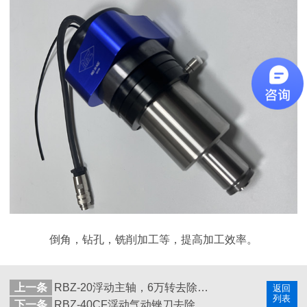
倒角，钻孔，铣削加工等，提高加工效率。
上一条
RBZ-20浮动主轴，6万转去除砂芯合模线塑料披风
返回
列表
下一条
RBZ-40CF浮动气动锉刀去除压铸铝小毛刺机加工翻边毛刺