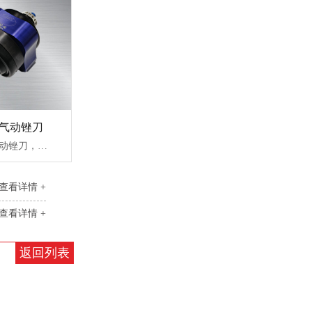
浮动气动锉刀
RBZ-40CF浮动气动锉刀，往复行程：10mm，震动频率：9000bpm/min，刀柄夹持5mm，实现径向和轴向浮动，去除压铸铝件小毛刺，机加工翻边小毛刺，热砂芯模具合模线去除，重量轻，性价比高。
查看详情 +
查看详情 +
返回列表