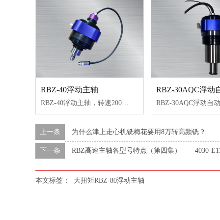
RBZ-40浮动主轴
RBZ-40浮动主轴，转速20000转/min，扭矩0.6N.M，重量轻，扭矩大，实现径向和轴向双向浮动，回零位精度高，打磨均匀，常去除压铸件、注塑件飞边、合模线，水口、披风、倒角等毛刺，性价比高。
上一条
为什么津上走心机铣梅花要用8万转高频铣？
下一条
RBZ高速主轴各型号特点（第四集）——4030-E
本文标签：
大扭矩RBZ-80浮动主轴