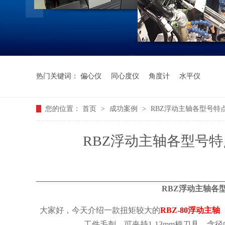
热门关键词：
偏心仪
同心度仪
角度计
水平仪
您的位置：
首页
>
成功案例
>
RBZ浮动主轴各型号特点
RBZ浮动主轴各型号特
RBZ浮动主轴各型
大家好，今天介绍一款扭矩较大的
RBZ-80浮动主轴
工件毛刺，可夹持1-13mm柄刀具，