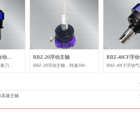
RBZ-30AQC浮动自动换刀主轴
RBZ-20浮动主轴
RBZ-40CF
RBZ-30AQC浮动自动换刀主轴，转速30000转/min，扭矩0.18N.M，带自动换刀功能，重量轻，实现径向和轴向双向浮动，回零位精度高，打磨均匀，常去除压铸件、注塑件飞边、合模线，水口、倒角等毛刺，性价比高，节约成本。
RBZ-20浮动主轴，转速1000-60000转，扭矩0.09N.M，可配电主轴或刮刀，可实现径向和轴向浮动，常去除塑料披风、合模线，热冷砂芯合模线去除，金属件一些毛刺，重量轻，性价比高，常加装机械臂上柔性去毛刺。
11高速主轴