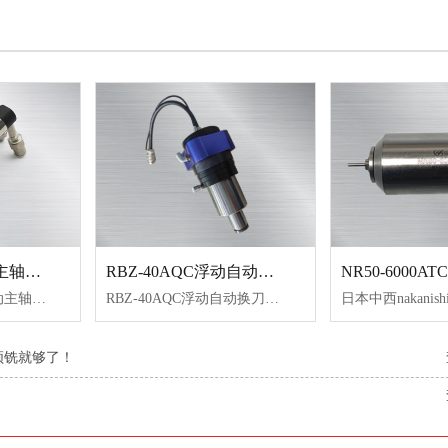
NAKANISHI气动主轴MSS-2008RA
RBZ-40AQC浮动自动换刀主轴
日本NAKANISHI气动主轴MSS-2008RA,主轴长度短，直径小，适合于小型数控机床、专用机等。
RBZ-40AQC浮动自动换刀主轴，转速20000转/min，扭矩1N.M，重量轻，大扭矩，大功率，带自动换刀功能，节约成本，实现径向和轴向双向浮动，回零位精度高，打磨均匀，常去除压铸件、钢件、铝合金、注塑件飞边、合模线，水口、披风、倒角等毛刺，性价比高。
频铣就够了！