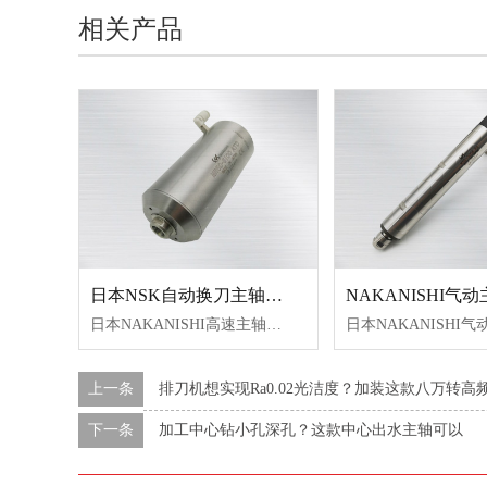
相关产品
日本NSK自动换刀主轴NR50-5100 ATC
日本NAKANISHI高速主轴自动换刀主轴型号：NR50-5100ATC转速：50000转/min重量：385g
上一条
排刀机想实现Ra0.02光洁度？加装这款八万转高
下一条
加工中心钻小孔深孔？这款中心出水主轴可以