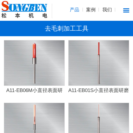
产品
案例
我们
去毛刺加工工具
A11-EB06M小直径表面研
A11-EB01S小直径表面研磨
磨刷
刷