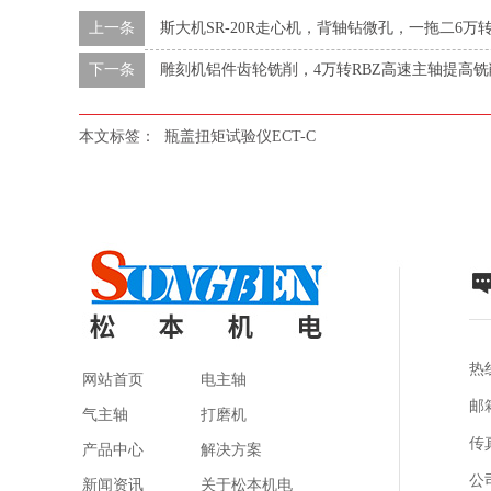
上一条
斯大机SR-20R走心机，背轴钻微孔，一拖二6万
下一条
雕刻机铝件齿轮铣削，4万转RBZ高速主轴提高铣
本文标签：
瓶盖扭矩试验仪ECT-C
热线
网站首页
电主轴
邮箱
气主轴
打磨机
传真
产品中心
解决方案
公
新闻资讯
关于松本机电