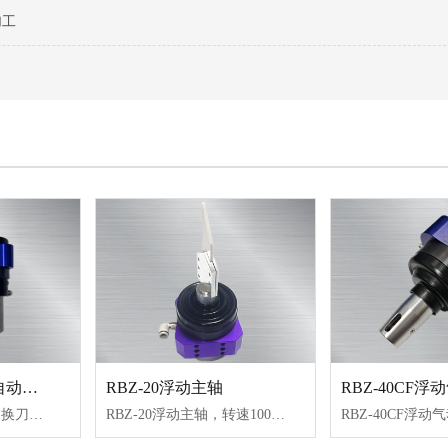
加工
RBZ-30AQC浮动自动换刀主轴
RBZ-20浮动主轴
RBZ-40CF
RBZ-30AQC浮动自动换刀主轴，转速30000转/min，扭矩0.18N.M，带自动换刀功能，重量轻，实现径向和轴向双向浮动，回零位精度高，打磨均匀，常去除压铸件、注塑件飞边、合模线，水口、倒角等毛刺，性价比高，节约成本。
RBZ-20浮动主轴，转速1000-60000转，扭矩0.09N.M，可配电主轴或刮刀，可实现径向和轴向浮动，常去除塑料披风、合模线，热冷砂芯合模线去除，金属件一些毛刺，重量轻，性价比高，常加装机械臂上柔性去毛刺。