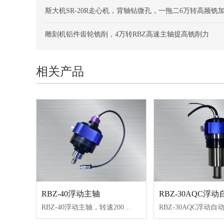
斯大机SR-20R走心机，背轴钻微孔，一拖二6万转高频铣
雕刻机铝件齿轮铣削，4万转RBZ高速主轴提高铣削力
相关产品
RBZ-40浮动主轴
RBZ-40浮动主轴，转速20000转/min，扭矩0.6N.M，重量轻，扭矩大，实现径向和轴向双向浮动，回零位精度高，打磨均匀，常去除压铸件、注塑件飞边、合模线，水口、披风、倒角等毛刺，性价比高。