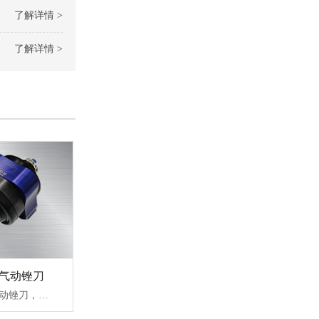
了解详情 >
了解详情 >
浮动气动锉刀
RBZ-40CF浮动气动锉刀，往复行程：10mm，震动频率：9000bpm/min，刀柄夹持5mm，实现径向和轴向浮动，去除压铸铝件小毛刺，机加工翻边小毛刺，热砂芯模具合模线去除，重量轻，性价比高。