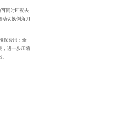
轴可同时匹配去
自动切换倒角刀
维保费用；全
耗，进一步压缩
出。