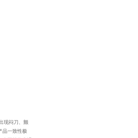
出现闷刀、颤
产品一致性极