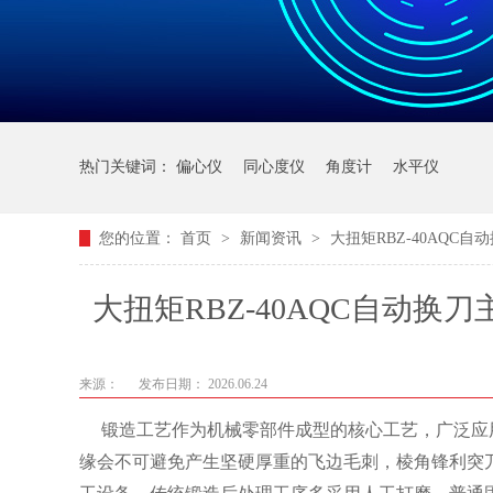
热门关键词：
偏心仪
同心度仪
角度计
水平仪
您的位置：
首页
>
新闻资讯
>
大扭矩RBZ-40AQ
大扭矩RBZ-40AQC自动
角
来源：
发布日期： 2026.06.24
锻造工艺作为机械零部件成型的核心工艺，广泛应
缘会不可避免产生坚硬厚重的飞边毛刺，棱角锋利突