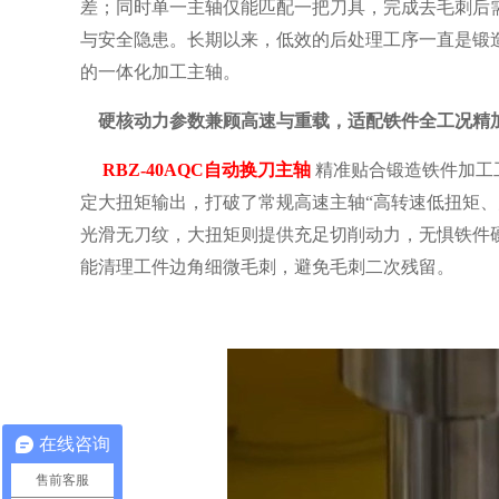
差；同时单一主轴仅能匹配一把刀具，完成去毛刺后
与安全隐患。长期以来，低效的后处理工序一直是锻
的一体化加工主轴。
硬核动力参数兼顾高速与重载，适配铁件全工况精
RBZ-40AQC自动换刀主轴
精准贴合锻造铁件加工工
定大扭矩输出，打破了常规高速主轴“高转速低扭矩
光滑无刀纹，大扭矩则提供充足切削动力，无惧铁件
能清理工件边角细微毛刺，避免毛刺二次残留。
在线咨询
售前客服