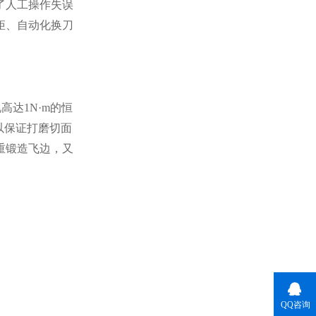
了人工操作失误
矩、自动化换刀
高达1N·m的恒
以保证打磨切面
重锻造飞边，又
QQ咨询