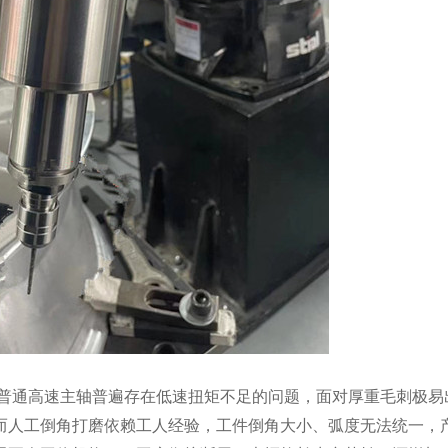
普通高速主轴普遍存在低速扭矩不足的问题，面对厚重毛刺极易
而人工倒角打磨依赖工人经验，工件倒角大小、弧度无法统一，