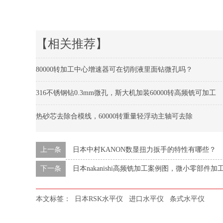
【相关推荐】
80000转加工中心增速器可在切削液里面钻微孔吗？
316不锈钢钻0.3mm微孔，斯大机加装60000转高频铣可加工
热砂芯去除合模线，60000转重量轻浮动主轴可去除
上一条
日本中村KANON数显扭力扳手的特性有哪些？
下一条
日本nakanishi高频铣加工案例图，微小零部件
本文标签：
日本RSK水平仪
进口水平仪
条式水平仪