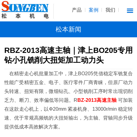
产品
案例
我们
松本新闻
RBZ-2013高速主轴｜津上BO205专用
钻小孔铣削大扭矩加工动力头
在精密走心机批量加工中，津上BO205凭借稳定车铣复合
性能广受精密五金、电子、医疗零件厂商青睐，但原厂动力
头转速、扭矩有限，微细钻孔、小型铣削工序时常出现切削
乏力、断刀、效率偏低等问题。R
BZ-2013高速主轴
可加装
在这款走心机上，以Φ20mm 紧凑机身、13000r/min 稳定转
速、优于常规高频铣
的大扭矩输出，为主轴、背轴同步升级
提供低成本高效解决方案。