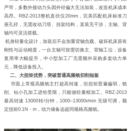
严苛，多数外接动力头因外径偏大无法加装，改造机床成本
高昂。RBZ-2013整机直径仅20mm，完美匹配机床标准刀
座孔径，无需改动刀塔、挂架结构，直装无干涉，主轴、背
轴均可灵活搭载。
机身轻量化设计，加装后不会加重背轴负载、破坏机床原有
刚性与运动精度，一台主轴可按需切换主、背轴工位，设备
复用率大幅提升，中小型加工厂无需额外采购多套动力单
元，降低设备投入。
二、大扭矩优势，突破普通高频铣切削短板
市面上常规高频铣主打超高转速，但扭矩普遍偏弱，铣
削、钻小孔加工进给受限，只能做轻量精加工。RBZ-2013
最高转速 13000转/分钟，1000–13000r/min 无级可调，额
定扭矩0.1N・m，动力储备远超同规格高频铣。