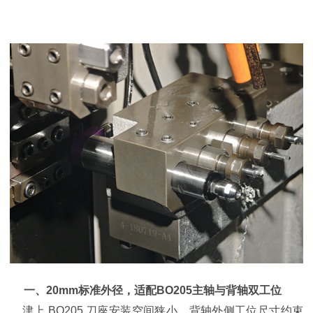
一、20mm标准外径，适配BO205主轴与背轴双工位
津上 BO205 刀座安装空间狭小，背轴外侧工位尺寸约束