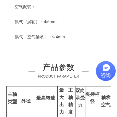
空气配管：
供气（涡轮）：Φ6mm
供气（空气轴承）：Φ4mm
产品参数
PRODUCT PARAMETER
最
主
双向
主轴
夹持柄
大
轴
轴承设
最高转速
承受
外径
类型
径
出
精
空气压
力
力
度