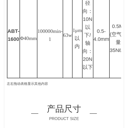
径
向：
10N
0.5MP
以
1μm
ABT-
100000
min-
0.5-
(空气消
63w
下/
Φ40mm
以
1600
1
4.0mm
量：
轴
内
35Nℓ/mi
向：
20N
以下
左右拖动表格显示其他内容
产品尺寸
PRODUCT SIZE