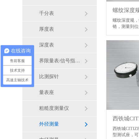
螺纹深度
千分表
螺纹深度规，
铬，测量到
厚度表
深度表
在线咨询
界限量表/信号指示量表
售前客服
技术支持
比测探针
高速主轴技术
量表座
粗糙度测量仪
外径测量
西铁城CITIZ
型测试座，