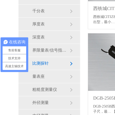
千分表
西铁城CITIZ
出型，最小
厚度表
深度表
在线咨询
界限量表/信号指示量表
售前客服
技术支持
比测探针
高速主轴技术
量表座
粗糙度测量仪
DGB-250
外径测量
DGB-2505
子尺，最…