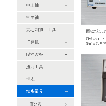
电主轴
气主轴
去毛刺加工工具
西铁城CIT
西铁城CITIZ
打磨机
泛的灵活型
磁性设备
扭力工具
卡规
精密量具
百分表