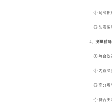
② 耐磨损
③ 防震橡胶
4、测量精确
① 每台仪器
② 内置温度
③ 高分辨率
④ 符合美国和