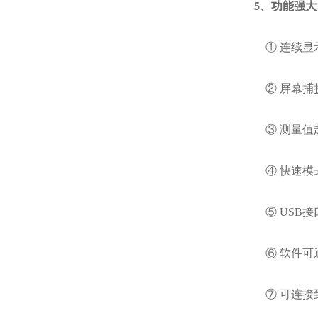
5、功能强大
① 连续显示
② 屏幕捕捉
③ 测量值超
④ 快速模式
⑤ USB接
⑥ 软件可通
⑦ 可连接到Posi