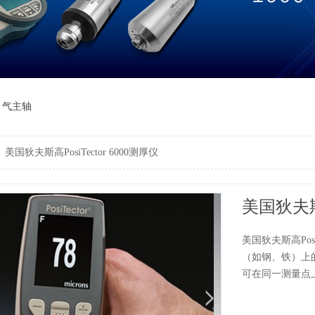
气主轴
>
美国狄夫斯高PosiTector 6000测厚仪
美国狄夫斯高
美国狄夫斯高Pos
（如钢、铁）上
可在同一测量点