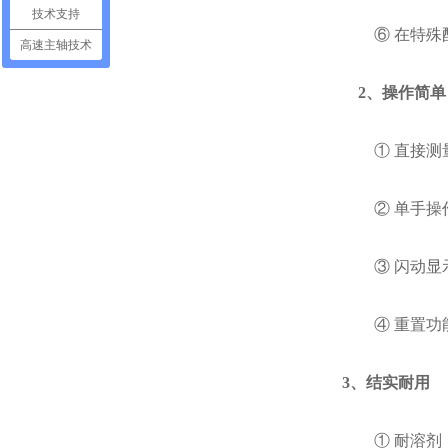
技术支持
⑥ 在特殊配
高速主轴技术
2、操作简单
① 直接测量
② 单手操
③ 闪动显示
④ 重置功能
3、结实耐用
① 耐溶剂，