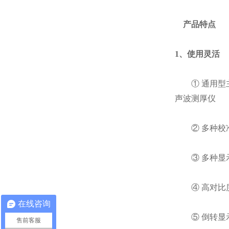
产品特点
1、使用灵活
① 通用型主机，
声波测厚仪
② 多种校准
③ 多种显示
④ 高对比度
在线咨询
⑤ 倒转显
售前客服