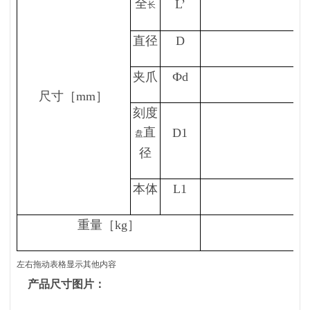
全
L’
长
直径
D
夹爪
Фd
尺寸［mm］
刻度
直
D1
盘
径
本体
L1
重量［kg］
左右拖动表格显示其他内容
产品尺寸图片
：