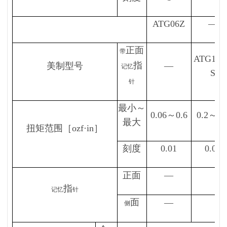
ATG06Z
—
正面
带
ATG1.5
指
美制型号
—
记忆
S
针
最小～
0.06～0.6
0.2～1.
最大
扭矩范围［ozf·in］
刻度
0.01
0.02
正面
—
指
记忆
针
面
—
侧