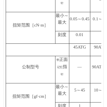
针
最小～
0.05～0.45
0.1～0.
最大
扭矩范围［cN·m］
刻度
0.01
45ATG
90ATG
正面
带
指
公制型号
—
90ATG-
记忆
针
最小～
5～45
10～90
最大
扭矩范围［gf·cm］
刻度
1