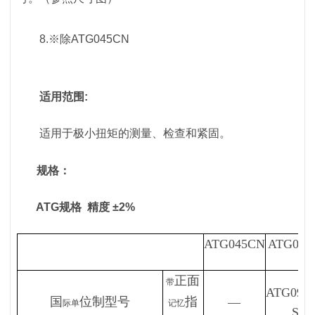
8.※除ATG045CN
适用范围:
适用于极小扭矩的测量、检查和紧固。
规格：
ATG规格 精度 ±2%
ATG045CN
ATG09C
正面
带
ATG09C
国
位制型号
指
—
际单
记忆
S