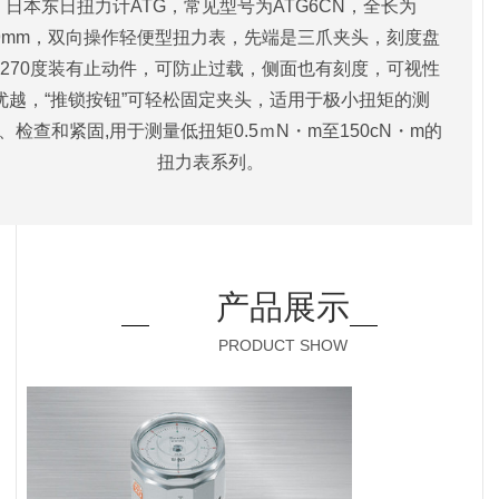
日本东日扭力计ATG，常见型号为ATG6CN，全长为
9mm，双向操作轻便型扭力表，先端是三爪夹头，刻度盘
270度装有止动件，可防止过载，侧面也有刻度，可视性
优越，“推锁按钮”可轻松固定夹头，适用于极小扭矩的测
、检查和紧固,用于测量低扭矩0.5ｍN・m至150cN・m的
扭力表系列。
产品展示
PRODUCT SHOW