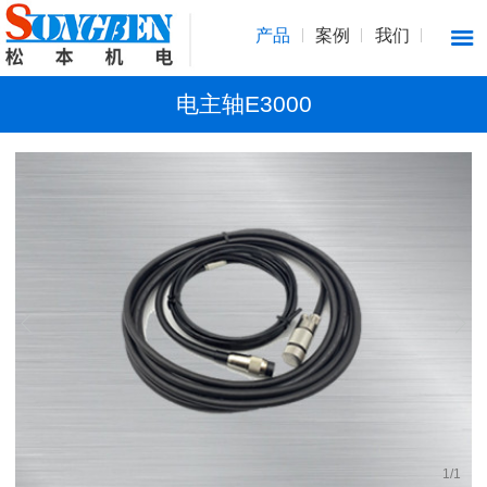
产品
案例
我们
电主轴E3000
1
/
1