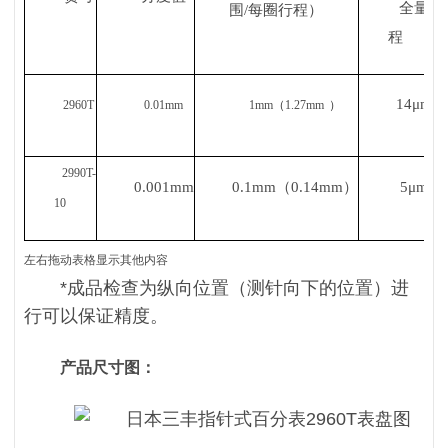
全量
围
/
每圈行程）
程
14
μ
m
2960T
0.01mm
1mm
（
1.27mm
）
2990T-
0.001mm
0.1mm
（
0.14mm
）
5
μ
m
10
左右拖动表格显示其他内容
*
成品检查为纵向位置（测针向下的位置）进
行可以保证精度。
产品尺寸图：